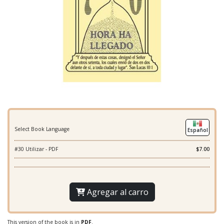
Select Book Language
Español
#30 Utilizar - PDF
$7.00
Agregar al carro
This version of the book is in
PDF
.